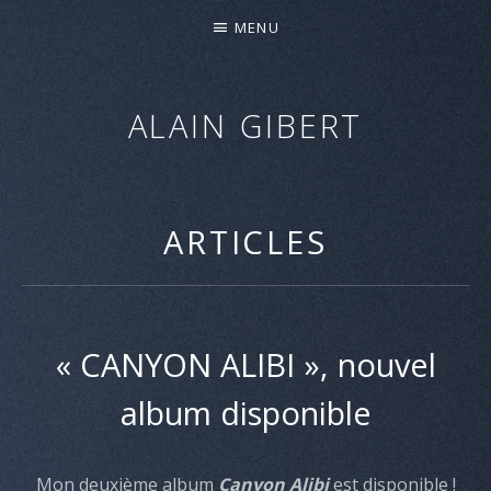
MENU
ALAIN GIBERT
"CANYON
ALIBI"
–
ARTICLES
NOUVEL
ALBUM
–
SORTIE
« CANYON ALIBI », nouvel
LE
27
album disponible
AVRIL
2018
Mon deuxième album
Canyon Alibi
est disponible !