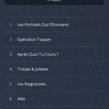
l'album
Playlist
Les Portraits Qui S’Ennuient
de
l'album
Opération Topaze
Après Quoi Tu Cours ?
Tristan & Juliette
Les Baigneuses
Alibi