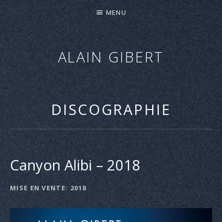
MENU
ALAIN GIBERT
"CANYON
ALIBI"
–
DISCOGRAPHIE
NOUVEL
ALBUM
–
SORTIE
Canyon Alibi – 2018
LE
27
MISE EN VENTE
2018
DÉTAILS
AVRIL
DE
2018
L'ALBUM