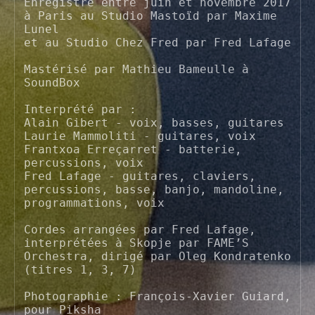
Enregistré entre juin et novembre 2017 
à Paris au Studio Mastoïd par Maxime 
Lunel

et au Studio Chez Fred par Fred Lafage

Mastérisé par Mathieu Bameulle à 
SoundBox

Interprété par :

Alain Gibert - voix, basses, guitares

Laurie Mammoliti - guitares, voix

Frantxoa Erreçarret - batterie, 
percussions, voix

Fred Lafage - guitares, claviers, 
percussions, basse, banjo, mandoline, 
programmations, voix

Cordes arrangées par Fred Lafage,

interprétées à Skopje par FAME’S 
Orchestra, dirigé par Oleg Kondratenko 
(titres 1, 3, 7)

Photographie : François-Xavier Guiard, 
pour Piksha
