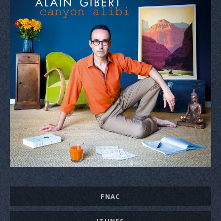
Liens
FNAC
de
ITUNES