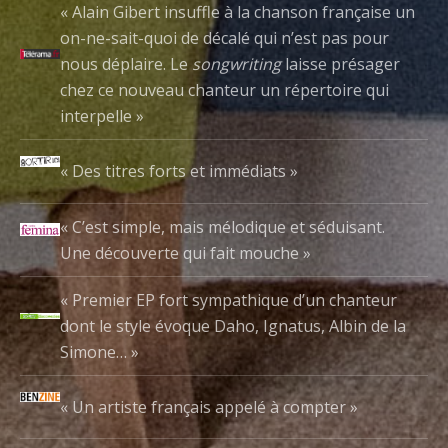
« Alain Gibert insuffle à la chanson française un
on-ne-sait-quoi de décalé qui n’est pas pour
nous déplaire. Le
songwriting
laisse présager
chez ce nouveau chanteur un répertoire qui
interpelle »
« Des titres forts et immédiats »
« C’est simple, mais mélodique et séduisant.
Une découverte qui fait mouche »
« Premier EP fort sympathique d’un chanteur
dont le style évoque Daho, Ignatus, Albin de la
Simone… »
« Un artiste français appelé à compter »