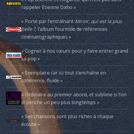
rappeler Etienne Daho »
« Porté par l’entraînant
Miroir, qui est la plus
belle ?
, l’album fourmille de références
cinématographiques »
« Cogner à nos cœurs pour y faire entrer grand
sa pop »
« Exemplaire car ici tout s’enchaîne en
cohérence, fluide »
« Ordinaire au premier abord, et sublime si l’on
si penche un peu plus longtemps »
« Ses chansons sont plus riches à chaque
écoute »