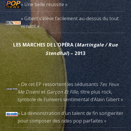
« Une belle réussite »
« Gibert s’élève facilement au-dessus du tout
venant »
LES MARCHES DE L’OPÉRA
(
Martingale / Rue
Stendhal
) – 2013
« De cet EP ressortent les séduisants
Tes Yeux
Me Disent
et
Garçon Et Fille
, titre plus rock,
symbole de l’univers sentimental d’Alain Gibert »
« La démonstration d’un talent de fin songwriter
pour composer des odes pop parfaites »