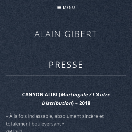
MENU
ALAIN GIBERT
"CANYON
ALIBI"
–
PRESSE
NOUVEL
ALBUM
–
SORTIE
CANYON ALIBI
(
Martingale / L’Autre
LE
Distribution
) – 2018
27
AVRIL
« À la fois inclassable, absolument sincère et
2018
totalement bouleversant »
(Magic)