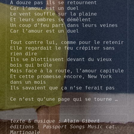
A douze pas ils se retournent

Car l’amour est un duel

Le vent souffle sur la plaine

Et leurs ombres se démêlent

Un coup d’feu part dans leurs veines

Car l’amour est un duel

Tout contre lui, comme pour le retenir

Elle regardait le feu crépiter sans 
rien dire

Ils se blottissent devant du vieux 
bois qui brûle

Mais face à la route, l’amour capitule

Et cette promesse encore, New York 
dans un mois

Ils savaient que ça n’se ferait pas

texte & musique : Alain Gibert

éditions : Passport Songs Music cat. 