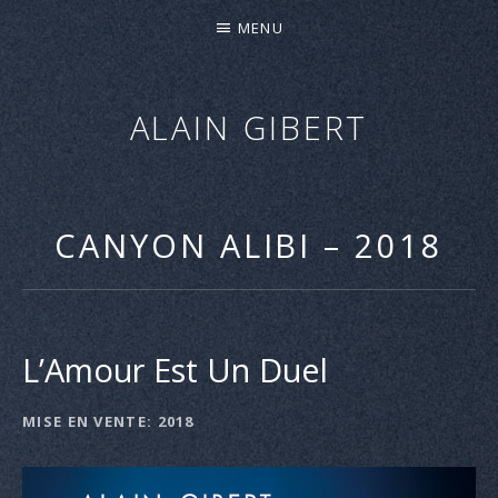
MENU
ALAIN GIBERT
"CANYON
ALIBI"
–
CANYON ALIBI – 2018
NOUVEL
ALBUM
–
SORTIE
L’Amour Est Un Duel
LE
27
MISE EN VENTE
2018
DÉTAILS
AVRIL
DE
2018
L'ALBUM