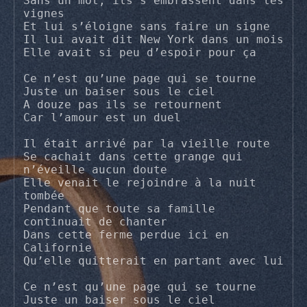
Sans un mot, ils s’embrassent dans les 
vignes

Et lui s’éloigne sans faire un signe

Il lui avait dit New York dans un mois

Elle avait si peu d’espoir pour ça

Ce n’est qu’une page qui se tourne

Juste un baiser sous le ciel

A douze pas ils se retournent

Car l’amour est un duel

Il était arrivé par la vieille route

Se cachait dans cette grange qui 
n’éveille aucun doute

Elle venait le rejoindre à la nuit 
tombée

Pendant que toute sa famille 
continuait de chanter

Dans cette ferme perdue ici en 
Californie

Qu’elle quitterait en partant avec lui

Ce n’est qu’une page qui se tourne

Juste un baiser sous le ciel
