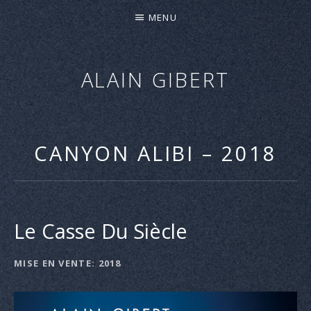
MENU
ALAIN GIBERT
"CANYON
ALIBI"
–
CANYON ALIBI – 2018
NOUVEL
ALBUM
–
SORTIE
Le Casse Du Siècle
LE
27
MISE EN VENTE
2018
DÉTAILS
AVRIL
DE
2018
L'ALBUM