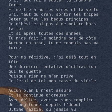
S’il faut faire sauter la chambre 
forte

Et mettre à nu tes vices et ta vertu

S’il faut du cran, sortir les tripes

Jeter au feu les beaux principes

Je n’hésiterai pas à me mettre hors-
la-loi

Et si après toutes ces années

Tu n’as fait le moindre pas de côté

Aucune entorse, tu ne connais pas ma 
force

Pour ma récidive, j’ai déjà tout en 
tête

Une dernière tentative d’effraction 
qui te guette

Puisque rien ne m’en prive

Je ferai de toi mon casse du siècle

Aucun plan B n’est assuré

Et je continue d’creuser

Avec délice, avec ou sans complice

Un long tunnel depuis l’début

Ultime razzia, du jamais vu
