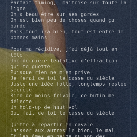
Parfait timing,  maitrise sur toute la 
ligne

On a beau être sur ses gardes

On est bien peu de choses quand ça 
barde

Mais tout ira bien, tout est entre de 
bonnes mains

Pour ma récidive, j’ai déjà tout en 
tête

Une dernière tentative d’effraction 
qui te guette

Puisque rien ne m’en prive

Je ferai de toi le casse du siècle

Juste une idée folle, longtemps restée 
secrète

Rien de moins frivole, ce butin me 
délecte

Un hold-up de haut vol

Qui fait de toi le casse du siècle

Quitte à repartir en cavale

Laisser aux autres le bien, le mal

Et les âmes en peine au son des 