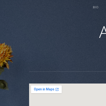
BIO
"CANYON
ALIBI"
–
NOUVEL
ALBUM
–
SORTIE
LE
27
AVRIL