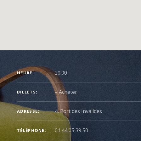
DÉTAILS
20:00
HEURE
DU
CONCERT
–
Acheter
BILLETS
4, Port des Invalides
ADRESSE
01 44 05 39 50
TÉLÉPHONE